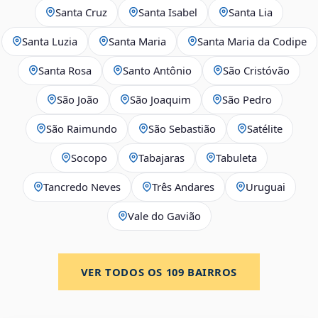
Santa Cruz
Santa Isabel
Santa Lia
Santa Luzia
Santa Maria
Santa Maria da Codipe
Santa Rosa
Santo Antônio
São Cristóvão
São João
São Joaquim
São Pedro
São Raimundo
São Sebastião
Satélite
Socopo
Tabajaras
Tabuleta
Tancredo Neves
Três Andares
Uruguai
Vale do Gavião
VER TODOS OS
109
BAIRROS