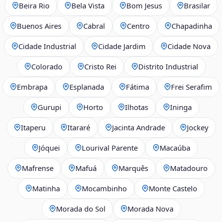
Beira Rio
Bela Vista
Bom Jesus
Brasilar
Buenos Aires
Cabral
Centro
Chapadinha
Cidade Industrial
Cidade Jardim
Cidade Nova
Colorado
Cristo Rei
Distrito Industrial
Embrapa
Esplanada
Fátima
Frei Serafim
Gurupi
Horto
Ilhotas
Ininga
Itaperu
Itararé
Jacinta Andrade
Jockey
Jóquei
Lourival Parente
Macaúba
Mafrense
Mafuá
Marquês
Matadouro
Matinha
Mocambinho
Monte Castelo
Morada do Sol
Morada Nova