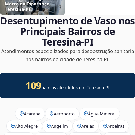
Morro da Esperança,
Teresina‑PI
Desentupimento de Vaso nos
Principais Bairros de
Teresina‑PI
Atendimentos especializados para desobstrução sanitária
nos bairros da cidade de Teresina‑PI.
109
bairros atendidos em Teresina-PI
Acarape
Aeroporto
Água Mineral
Alto Alegre
Angelim
Areias
Aroeiras