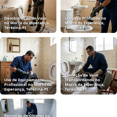
Desobstrução de Vaso
Limpeza Profunda no
no Morro da Esperança,
Morro da Esperança,
Teresina‑PI
Teresina‑PI
Correção de Vaso
Uso de Equipamento
Transbordando no
Profissional no Morro da
Morro da Esperança,
Esperança, Teresina‑PI
Teresina‑PI
Remoção de Objetos no