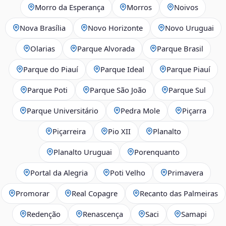
Morro da Esperança
Morros
Noivos
Nova Brasília
Novo Horizonte
Novo Uruguai
Olarias
Parque Alvorada
Parque Brasil
Parque do Piauí
Parque Ideal
Parque Piauí
Parque Poti
Parque São João
Parque Sul
Parque Universitário
Pedra Mole
Piçarra
Piçarreira
Pio XII
Planalto
Planalto Uruguai
Porenquanto
Portal da Alegria
Poti Velho
Primavera
Promorar
Real Copagre
Recanto das Palmeiras
Redenção
Renascença
Saci
Samapi