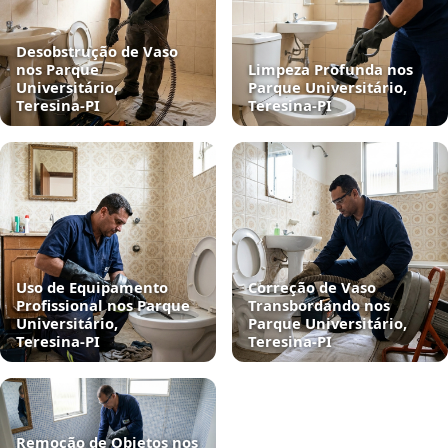
Desobstrução de Vaso
nos Parque
Limpeza Profunda nos
Universitário,
Parque Universitário,
Teresina‑PI
Teresina‑PI
Uso de Equipamento
Correção de Vaso
Profissional nos Parque
Transbordando nos
Universitário,
Parque Universitário,
Teresina‑PI
Teresina‑PI
Remoção de Objetos nos