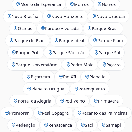
Morro da Esperança
Morros
Noivos
Nova Brasília
Novo Horizonte
Novo Uruguai
Olarias
Parque Alvorada
Parque Brasil
Parque do Piauí
Parque Ideal
Parque Piauí
Parque Poti
Parque São João
Parque Sul
Parque Universitário
Pedra Mole
Piçarra
Piçarreira
Pio XII
Planalto
Planalto Uruguai
Porenquanto
Portal da Alegria
Poti Velho
Primavera
Promorar
Real Copagre
Recanto das Palmeiras
Redenção
Renascença
Saci
Samapi