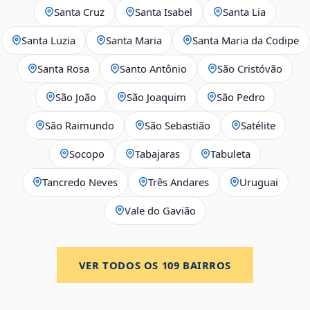
Santa Cruz
Santa Isabel
Santa Lia
Santa Luzia
Santa Maria
Santa Maria da Codipe
Santa Rosa
Santo Antônio
São Cristóvão
São João
São Joaquim
São Pedro
São Raimundo
São Sebastião
Satélite
Socopo
Tabajaras
Tabuleta
Tancredo Neves
Três Andares
Uruguai
Vale do Gavião
VER TODOS OS
109
BAIRROS